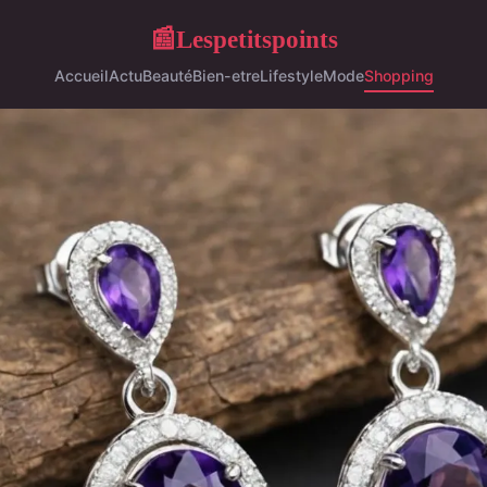
Lespetitspoints
📰
Accueil
Actu
Beauté
Bien-etre
Lifestyle
Mode
Shopping