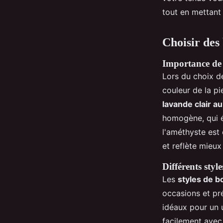
tout en mettant 
Assia
•
13 novembre 2024
•
8 min de lecture
Choisir des 
Importance de l
Lors du choix 
couleur de la pi
lavande clair a
homogène, qui év
l'améthyste est 
et reflète mieux
Différents styl
Les
styles de b
occasions et pré
idéaux pour un u
facilement avec