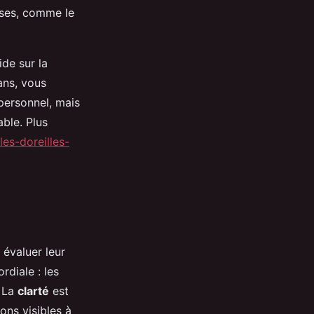
uses, comme le
ide sur la
ans, vous
personnel, mais
able. Plus
es-doreilles-
 évaluer leur
rdiale : les
. La
clarté
est
ons visibles à