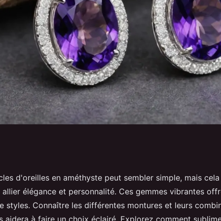
oucles d'oreilles
cles d'oreilles en améthyste peut sembler simple, mais cela
 allier élégance et personnalité. Ces gemmes vibrantes offr
 ?
e styles. Connaître les différentes montures et leurs combi
s aidera à faire un choix éclairé. Explorez comment sublime