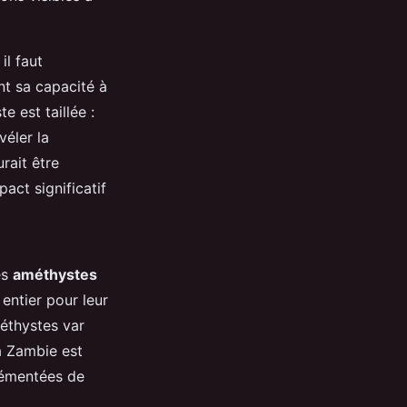
il faut
ent sa capacité à
e est taillée :
véler la
urait être
pact significatif
es
améthystes
ntier pour leur
méthystes var
a Zambie est
rémentées de