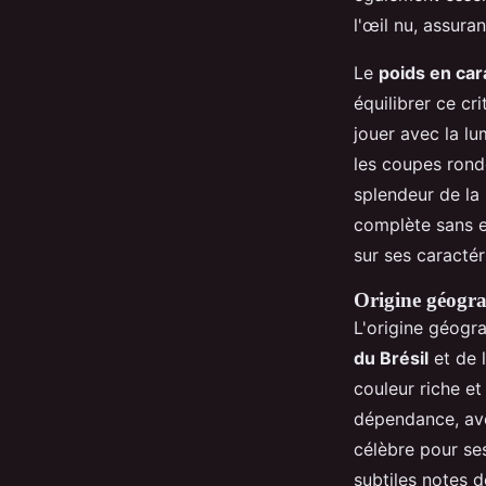
l'œil nu, assuran
Le
poids en car
équilibrer ce cr
jouer avec la lum
les coupes ronde
splendeur de la 
complète sans 
sur ses caractér
Origine géogra
L'origine géogr
du Brésil
et de 
couleur riche et
dépendance, avec
célèbre pour se
subtiles notes d