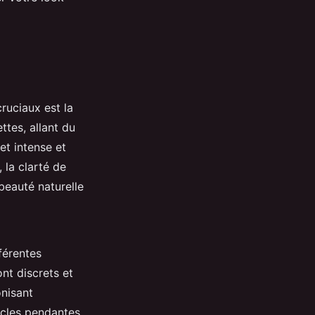
cruciaux est la
ttes, allant du
et intense et
 la clarté de
 beauté naturelle
férentes
nt discrets et
onisant
ucles pendantes