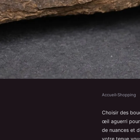
Accueil
›
Shopping
SHOPPING
Comment choisir des b
Choisir des bou
œil aguerri pour
améthystes élégantes
de nuances et d
votre tenue vou