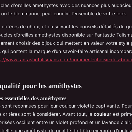
ucles d'oreilles améthystes avec des nuances plus audacie
u le bleu marine, peut enrichir l’ensemble de votre look.
 critères de choix, et en suivant les conseils détaillés du gu
ucles d’oreilles améthystes disponible sur Fantastic Talism
ement choisir des bijoux qui mettent en valeur votre style 
 qui portent la marque d’un savoir-faire artisanal incompar
s://www.fantastictalismans.com/comment-choisir-des-boucl
 qualité pour les améthystes
s essentielles des améthystes
s
sont reconnues pour leur couleur violette captivante. Pour
rs critères sont à considérer. Avant tout, la
couleur
est primo
 prisées oscillent entre un violet profond et un lavande clair
ielle; une améthyste de qualité doit être exempte d'inclusi