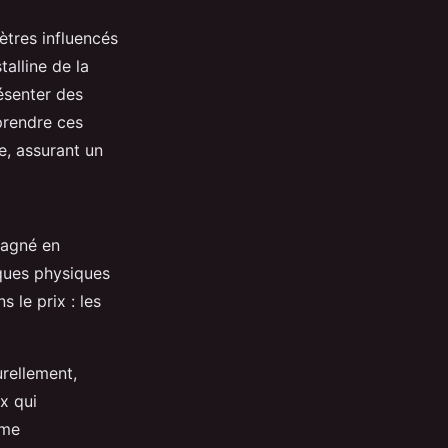
ètres influencés
talline de la
ésenter des
prendre ces
e, assurant un
agné en
iques physiques
 le prix : les
rellement,
x qui
mme