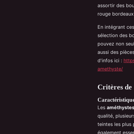
assortir des bo
rouge bordeaux o
En intégrant ces
sélection des bo
pouvez non seul
aussi des pièces
d'infos ici :
http
amethyste/
Critères de
Caractéristique
Les
améthyste
qualité, plusieu
teintes les plus
également essent