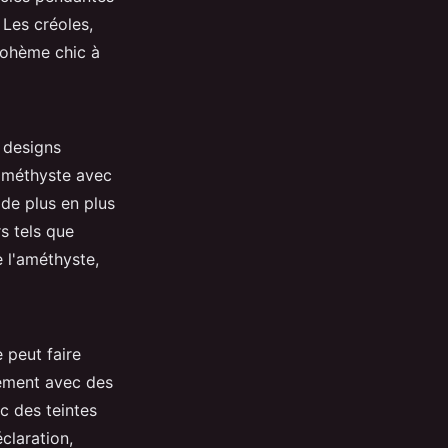
 Les créoles,
bohème chic à
 designs
’améthyste avec
 de plus en plus
s tels que
e l'améthyste,
 peut faire
uement avec des
c des teintes
claration,