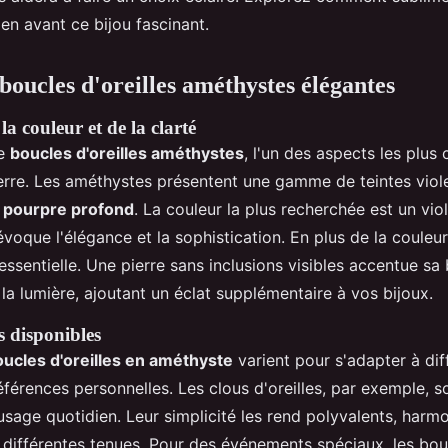
en avant ce bijou fascinant.
boucles d'oreilles améthystes élégantes
a couleur et de la clarté
de
boucles d'oreilles améthystes
, l'un des aspects les plus 
erre. Les améthystes présentent une gamme de teintes viole
u pourpre profond
. La couleur la plus recherchée est un viol
oque l'élégance et la sophistication. En plus de la couleur,
essentielle. Une pierre sans inclusions visibles accentue sa
 la lumière, ajoutant un éclat supplémentaire à vos bijoux.
es disponibles
oucles d'oreilles en améthyste
varient pour s'adapter à dif
férences personnelles. Les clous d'oreilles, par exemple, so
sage quotidien. Leur simplicité les rend polyvalents, harm
 différentes tenues. Pour des événements spéciaux, les bo