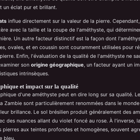
t un éclat pur et brillant.
ats
influe directement sur la valeur de la pierre. Cependant, 
itère avec la taille et la coupe de l'améthyste, qui détermin
ière. Un autre facteur distinctif est la façon dont l'améthyst
s, ovales, et en coussin sont couramment utilisées pour ré
pierre. Enfin, l'évaluation de la qualité de l'améthyste ne sa
examiner son
origine géographique
, un facteur ayant un im
istiques intrinsèques.
phique et impact sur la qualité
aphique d'une améthyste peut en dire long sur sa qualité. L
la Zambie sont particulièrement renommées dans le monde e
 leur brillance. Le sol brésilien produit généralement des a
 des nuances allant du violet foncé au rose. À l'inverse, l
s pierres aux teintes profondes et homogènes, souvent ag
e bleu.