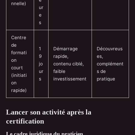
nnelle)
ur
e
s
Centre
de
1
Démarrage
Découvreus
formati
9
rapide,
es,
on
jo
contenu ciblé,
complément
court
ur
faible
s de
(initiati
s
investissement
pratique
on
rapide)
Lancer son activité après la
certification
Le cadre juridique du praticien