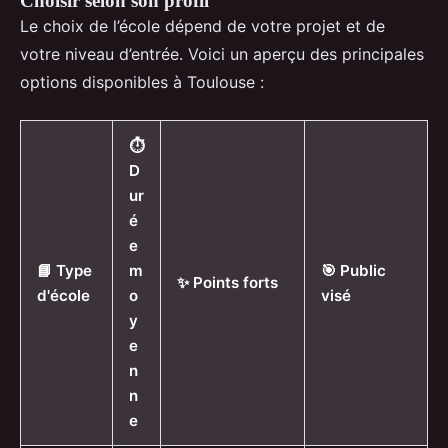
Choisir selon son profil
Le choix de l’école dépend de votre projet et de
votre niveau d’entrée. Voici un aperçu des principales
options disponibles à Toulouse :
⏱️
D
ur
é
e
📘 Type
m
🎯 Public
✨ Points forts
d'école
o
visé
y
e
n
n
e