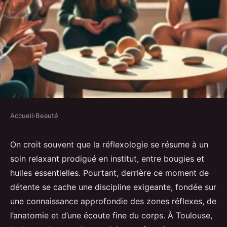
Accueil
›
Beauté
BEAUTÉ
Top 5 écoles de réflexologie à
On croit souvent que la réflexologie se résume à un
soin relaxant prodigué en institut, entre bougies et
Toulouse pour votre formation
huiles essentielles. Pourtant, derrière ce moment de
détente se cache une discipline exigeante, fondée sur
Victor
•
06/04/2026 20:33
•
8 min de lecture
une connaissance approfondie des zones réflexes, de
l’anatomie et d’une écoute fine du corps. À Toulouse,