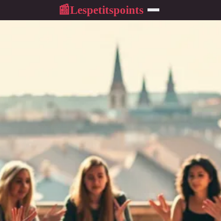
Lespetitspoints
📰