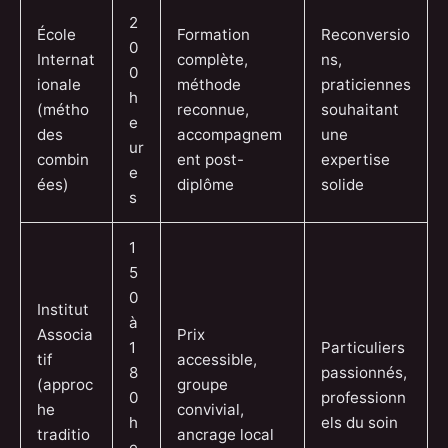
2
École
Formation
Reconversio
0
Internat
complète,
ns,
0
ionale
méthode
praticiennes
h
(métho
reconnue,
souhaitant
e
des
accompagnem
une
ur
combin
ent post-
expertise
e
ées)
diplôme
solide
s
1
5
0
Institut
à
Associa
Prix
1
Particuliers
tif
accessible,
8
passionnés,
(approc
groupe
0
professionn
he
convivial,
h
els du soin
traditio
ancrage local
e